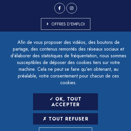
OFFRES D'EMPLOI
MARCHÉS PUBLICS
Afin de vous proposer des vidéos, des boutons de
ACCESSIBILITÉ - PARTIELLEMENT CONFORME
partage, des contenus remontés des réseaux sociaux et
PLAN DU SITE
d'élaborer des statistiques de fréquentation, nous sommes
MENTIONS LÉGALES
CONTACTER LE DÉLÉGUÉ À LA PROTECTION DES DONNÉES
susceptibles de déposer des cookies tiers sur votre
GESTION DES COOKIES
machine. Cela ne peut se faire qu'en obtenant, au
préalable, votre consentement pour chacun de ces
cookies.
LETTRE D'INFORMATION
OK, TOUT
SAISIR VOTRE ADRESSE E-MAIL
ACCEPTER
POUR VOUS INSCRIRE :
TOUT REFUSER
ARCHIVES
DÉSINSCRIPTION