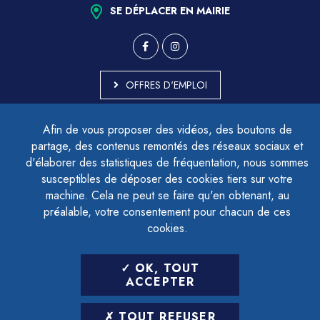
SE DÉPLACER EN MAIRIE
OFFRES D'EMPLOI
MARCHÉS PUBLICS
Afin de vous proposer des vidéos, des boutons de
ACCESSIBILITÉ - PARTIELLEMENT CONFORME
partage, des contenus remontés des réseaux sociaux et
PLAN DU SITE
d'élaborer des statistiques de fréquentation, nous sommes
MENTIONS LÉGALES
CONTACTER LE DÉLÉGUÉ À LA PROTECTION DES DONNÉES
susceptibles de déposer des cookies tiers sur votre
GESTION DES COOKIES
machine. Cela ne peut se faire qu'en obtenant, au
préalable, votre consentement pour chacun de ces
cookies.
LETTRE D'INFORMATION
OK, TOUT
SAISIR VOTRE ADRESSE E-MAIL
ACCEPTER
POUR VOUS INSCRIRE :
TOUT REFUSER