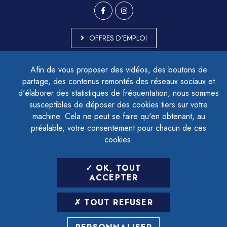
OFFRES D'EMPLOI
MARCHÉS PUBLICS
Afin de vous proposer des vidéos, des boutons de
ACCESSIBILITÉ - PARTIELLEMENT CONFORME
partage, des contenus remontés des réseaux sociaux et
PLAN DU SITE
d'élaborer des statistiques de fréquentation, nous sommes
MENTIONS LÉGALES
CONTACTER LE DÉLÉGUÉ À LA PROTECTION DES DONNÉES
susceptibles de déposer des cookies tiers sur votre
GESTION DES COOKIES
machine. Cela ne peut se faire qu'en obtenant, au
préalable, votre consentement pour chacun de ces
cookies.
LETTRE D'INFORMATION
OK, TOUT
SAISIR VOTRE ADRESSE E-MAIL
ACCEPTER
POUR VOUS INSCRIRE :
TOUT REFUSER
ARCHIVES
DÉSINSCRIPTION