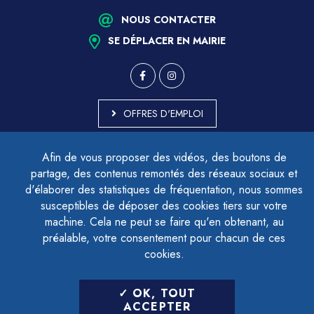
NOUS CONTACTER
SE DÉPLACER EN MAIRIE
OFFRES D'EMPLOI
MARCHÉS PUBLICS
Afin de vous proposer des vidéos, des boutons de
ACCESSIBILITÉ - PARTIELLEMENT CONFORME
partage, des contenus remontés des réseaux sociaux et
PLAN DU SITE
d'élaborer des statistiques de fréquentation, nous sommes
MENTIONS LÉGALES
CONTACTER LE DÉLÉGUÉ À LA PROTECTION DES DONNÉES
susceptibles de déposer des cookies tiers sur votre
GESTION DES COOKIES
machine. Cela ne peut se faire qu'en obtenant, au
préalable, votre consentement pour chacun de ces
cookies.
LETTRE D'INFORMATION
OK, TOUT
SAISIR VOTRE ADRESSE E-MAIL
ACCEPTER
POUR VOUS INSCRIRE :