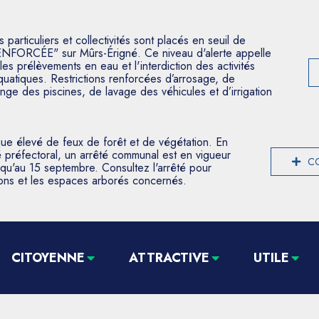
articuliers et collectivités sont placés en seuil de
ENFORCÉE" sur Mûrs-Érigné. Ce niveau d'alerte appelle
les prélèvements en eau et l'interdiction des activités
aquatiques. Restrictions renforcées d’arrosage, de
nge des piscines, de lavage des véhicules et d’irrigation
que élevé de feux de forêt et de végétation. En
 préfectoral, un arrêté communal est en vigueur
CO
usqu'au 15 septembre. Consultez l'arrêté pour
tions et les espaces arborés concernés.
CITOYENNE
ATTRACTIVE
UTILE