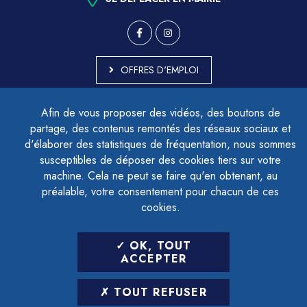
OFFRES D'EMPLOI
MARCHÉS PUBLICS
Afin de vous proposer des vidéos, des boutons de
ACCESSIBILITÉ - PARTIELLEMENT CONFORME
partage, des contenus remontés des réseaux sociaux et
PLAN DU SITE
d'élaborer des statistiques de fréquentation, nous sommes
MENTIONS LÉGALES
CONTACTER LE DÉLÉGUÉ À LA PROTECTION DES DONNÉES
susceptibles de déposer des cookies tiers sur votre
GESTION DES COOKIES
machine. Cela ne peut se faire qu'en obtenant, au
préalable, votre consentement pour chacun de ces
cookies.
LETTRE D'INFORMATION
OK, TOUT
SAISIR VOTRE ADRESSE E-MAIL
ACCEPTER
POUR VOUS INSCRIRE :
TOUT REFUSER