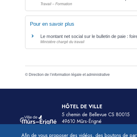
Travail – Formation
Pour en savoir plus
Le montant net social sur le bulletin de paie : fo
Ministère chargé du travail
©
Direction de l’information légale et administrative
HÔTEL DE VILLE
5 chemin de Bellevue CS 80015
49610 Mûrs-Érigné
Tél.
02 41 79 78 77
Afin de vous proposer des vidéos, des boutons de part