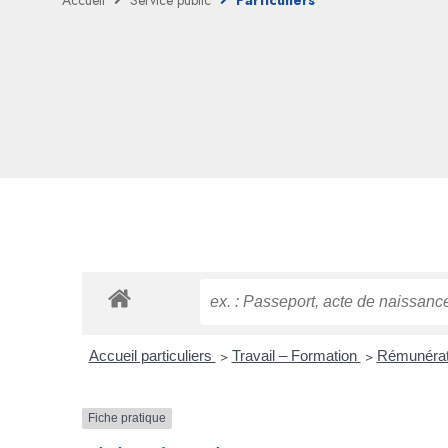
Accueil
Service public
Particuliers
Accueil particuliers
>
Travail – Formation
>
Rémunérati
Fiche pratique