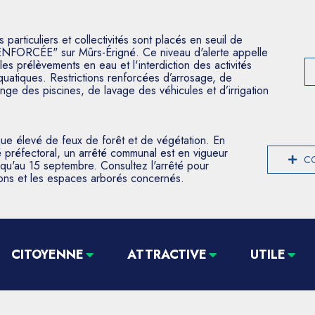
articuliers et collectivités sont placés en seuil de
ENFORCÉE" sur Mûrs-Érigné. Ce niveau d'alerte appelle
les prélèvements en eau et l'interdiction des activités
aquatiques. Restrictions renforcées d’arrosage, de
nge des piscines, de lavage des véhicules et d’irrigation
que élevé de feux de forêt et de végétation. En
 préfectoral, un arrêté communal est en vigueur
CO
usqu'au 15 septembre. Consultez l'arrêté pour
tions et les espaces arborés concernés.
CITOYENNE
ATTRACTIVE
UTILE