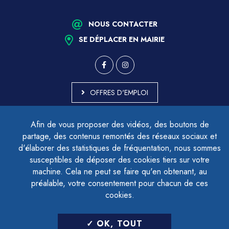
NOUS CONTACTER
SE DÉPLACER EN MAIRIE
OFFRES D'EMPLOI
MARCHÉS PUBLICS
Afin de vous proposer des vidéos, des boutons de
ACCESSIBILITÉ - PARTIELLEMENT CONFORME
partage, des contenus remontés des réseaux sociaux et
PLAN DU SITE
d'élaborer des statistiques de fréquentation, nous sommes
MENTIONS LÉGALES
CONTACTER LE DÉLÉGUÉ À LA PROTECTION DES DONNÉES
susceptibles de déposer des cookies tiers sur votre
GESTION DES COOKIES
machine. Cela ne peut se faire qu'en obtenant, au
préalable, votre consentement pour chacun de ces
cookies.
LETTRE D'INFORMATION
OK, TOUT