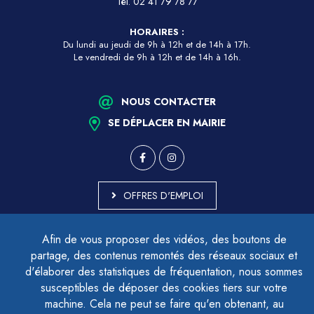
Tél.
02 41 79 78 77
HORAIRES :
Du lundi au jeudi de 9h à 12h et de 14h à 17h.
Le vendredi de 9h à 12h et de 14h à 16h.
NOUS CONTACTER
SE DÉPLACER EN MAIRIE
OFFRES D'EMPLOI
MARCHÉS PUBLICS
Afin de vous proposer des vidéos, des boutons de
ACCESSIBILITÉ - PARTIELLEMENT CONFORME
partage, des contenus remontés des réseaux sociaux et
PLAN DU SITE
d'élaborer des statistiques de fréquentation, nous sommes
MENTIONS LÉGALES
CONTACTER LE DÉLÉGUÉ À LA PROTECTION DES DONNÉES
susceptibles de déposer des cookies tiers sur votre
GESTION DES COOKIES
machine. Cela ne peut se faire qu'en obtenant, au