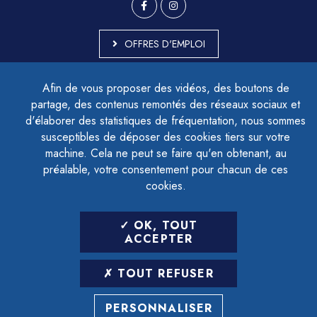
OFFRES D'EMPLOI
MARCHÉS PUBLICS
Afin de vous proposer des vidéos, des boutons de
ACCESSIBILITÉ - PARTIELLEMENT CONFORME
partage, des contenus remontés des réseaux sociaux et
PLAN DU SITE
d'élaborer des statistiques de fréquentation, nous sommes
MENTIONS LÉGALES
CONTACTER LE DÉLÉGUÉ À LA PROTECTION DES DONNÉES
susceptibles de déposer des cookies tiers sur votre
GESTION DES COOKIES
machine. Cela ne peut se faire qu'en obtenant, au
préalable, votre consentement pour chacun de ces
cookies.
LETTRE D'INFORMATION
OK, TOUT
SAISIR VOTRE ADRESSE E-MAIL
ACCEPTER
POUR VOUS INSCRIRE :
TOUT REFUSER
ARCHIVES
DÉSINSCRIPTION
PERSONNALISER