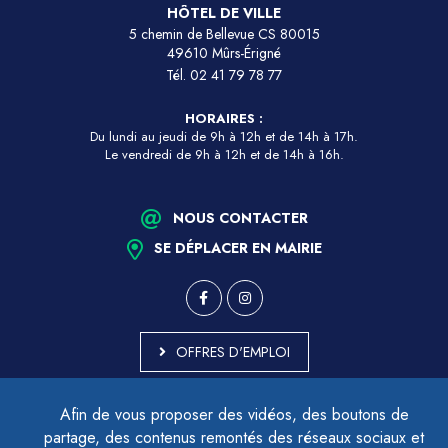
HÔTEL DE VILLE
5 chemin de Bellevue CS 80015
49610 Mûrs-Érigné
Tél.
02 41 79 78 77
HORAIRES :
Du lundi au jeudi de 9h à 12h et de 14h à 17h.
Le vendredi de 9h à 12h et de 14h à 16h.
NOUS CONTACTER
SE DÉPLACER EN MAIRIE
OFFRES D'EMPLOI
MARCHÉS PUBLICS
Afin de vous proposer des vidéos, des boutons de
ACCESSIBILITÉ - PARTIELLEMENT CONFORME
partage, des contenus remontés des réseaux sociaux et
PLAN DU SITE