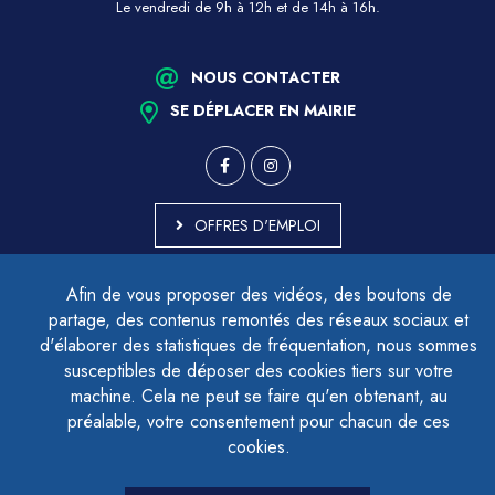
Le vendredi de 9h à 12h et de 14h à 16h.
NOUS CONTACTER
SE DÉPLACER EN MAIRIE
OFFRES D'EMPLOI
MARCHÉS PUBLICS
Afin de vous proposer des vidéos, des boutons de
ACCESSIBILITÉ - PARTIELLEMENT CONFORME
partage, des contenus remontés des réseaux sociaux et
PLAN DU SITE
d'élaborer des statistiques de fréquentation, nous sommes
MENTIONS LÉGALES
CONTACTER LE DÉLÉGUÉ À LA PROTECTION DES DONNÉES
susceptibles de déposer des cookies tiers sur votre
GESTION DES COOKIES
machine. Cela ne peut se faire qu'en obtenant, au
préalable, votre consentement pour chacun de ces
cookies.
LETTRE D'INFORMATION