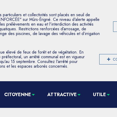
articuliers et collectivités sont placés en seuil de
ENFORCÉE" sur Mûrs-Érigné. Ce niveau d'alerte appelle
les prélèvements en eau et l'interdiction des activités
aquatiques. Restrictions renforcées d’arrosage, de
nge des piscines, de lavage des véhicules et d’irrigation
que élevé de feux de forêt et de végétation. En
 préfectoral, un arrêté communal est en vigueur
CO
usqu'au 15 septembre. Consultez l'arrêté pour
tions et les espaces arborés concernés.
CITOYENNE
ATTRACTIVE
UTILE