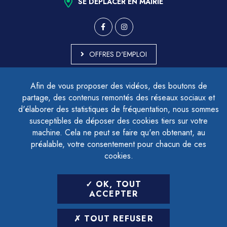
SE DÉPLACER EN MAIRIE
OFFRES D'EMPLOI
MARCHÉS PUBLICS
Afin de vous proposer des vidéos, des boutons de
ACCESSIBILITÉ - PARTIELLEMENT CONFORME
partage, des contenus remontés des réseaux sociaux et
PLAN DU SITE
d'élaborer des statistiques de fréquentation, nous sommes
MENTIONS LÉGALES
CONTACTER LE DÉLÉGUÉ À LA PROTECTION DES DONNÉES
susceptibles de déposer des cookies tiers sur votre
GESTION DES COOKIES
machine. Cela ne peut se faire qu'en obtenant, au
préalable, votre consentement pour chacun de ces
cookies.
LETTRE D'INFORMATION
OK, TOUT
SAISIR VOTRE ADRESSE E-MAIL
ACCEPTER
POUR VOUS INSCRIRE :
TOUT REFUSER