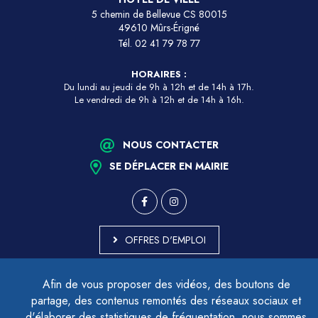
5 chemin de Bellevue CS 80015
49610 Mûrs-Érigné
Tél.
02 41 79 78 77
HORAIRES :
Du lundi au jeudi de 9h à 12h et de 14h à 17h.
Le vendredi de 9h à 12h et de 14h à 16h.
NOUS CONTACTER
SE DÉPLACER EN MAIRIE
OFFRES D'EMPLOI
MARCHÉS PUBLICS
Afin de vous proposer des vidéos, des boutons de
ACCESSIBILITÉ - PARTIELLEMENT CONFORME
partage, des contenus remontés des réseaux sociaux et
PLAN DU SITE
d'élaborer des statistiques de fréquentation, nous sommes
MENTIONS LÉGALES