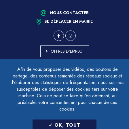
NOUS CONTACTER
SE DÉPLACER EN MAIRIE
OFFRES D'EMPLOI
MARCHÉS PUBLICS
Afin de vous proposer des vidéos, des boutons de
ACCESSIBILITÉ - PARTIELLEMENT CONFORME
partage, des contenus remontés des réseaux sociaux et
PLAN DU SITE
d'élaborer des statistiques de fréquentation, nous sommes
MENTIONS LÉGALES
CONTACTER LE DÉLÉGUÉ À LA PROTECTION DES DONNÉES
susceptibles de déposer des cookies tiers sur votre
GESTION DES COOKIES
machine. Cela ne peut se faire qu'en obtenant, au
préalable, votre consentement pour chacun de ces
cookies.
LETTRE D'INFORMATION
OK, TOUT
SAISIR VOTRE ADRESSE E-MAIL